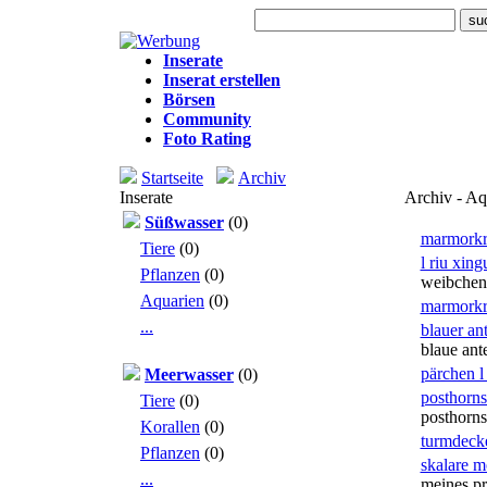
Heute: 25 Besuche
Inserate
Inserat erstellen
Börsen
Community
Foto Rating
Startseite
Archiv
Inserate
Archiv - Aqu
Süßwasser
(0)
marmorkr
Tiere
(0)
l riu xing
Pflanzen
(0)
weibchen.
Aquarien
(0)
marmorkr
...
blauer an
blaue ant
pärchen 
Meerwasser
(0)
posthorns
Tiere
(0)
posthorns.
Korallen
(0)
turmdeck
Pflanzen
(0)
skalare 
...
meines pri