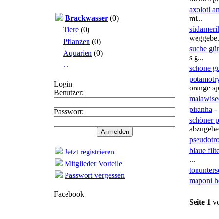
axolotl 
Brackwasser
(0)
mi...
südameri
Tiere
(0)
weggebe.
Pflanzen
(0)
suche gün
Aquarien
(0)
s g...
...
schöne g
potamotr
Login
orange spo
Benutzer:
malawisee
piranha
- 
Passwort:
schöner 
abzugeben
pseudotro
blaue fil
Jetzt registrieren
...
Mitglieder Vorteile
tonunters
Passwort vergessen
maponi h
Facebook
Seite 1
v